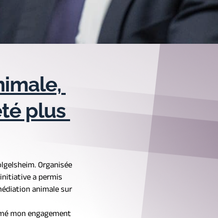
imale, 
é plus 
olgelsheim. Organisée 
itiative a permis 
médiation animale sur 
firmé mon engagement 