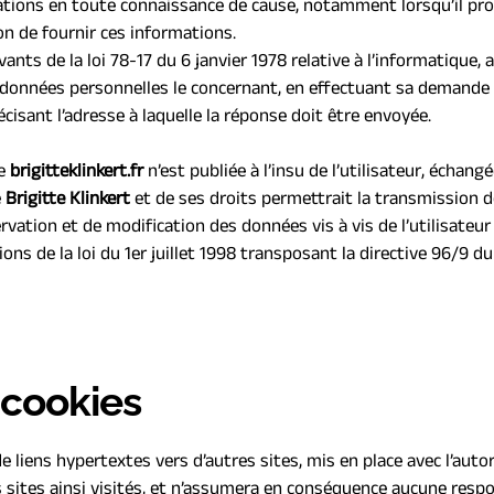
mations en toute connaissance de cause, notamment lorsqu’il procè
non de fournir ces informations.
ts de la loi 78-17 du 6 janvier 1978 relative à l’informatique, au
ux données personnelles le concernant, en effectuant sa demande 
récisant l’adresse à laquelle la réponse doit être envoyée.
e 
brigitteklinkert.fr
 n’est publiée à l’insu de l’utilisateur, échan
 
B
rigitte Klinkert
 et de ses droits permettrait la transmission d
vation et de modification des données vis à vis de l’utilisateur 
s de la loi du 1er juillet 1998 transposant la directive 96/9 du 
 cookies
 liens hypertextes vers d’autres sites, mis en place avec l’autor
es sites ainsi visités, et n’assumera en conséquence aucune respon