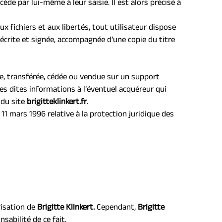
de par lui-même à leur saisie. Il est alors précisé à 
x fichiers et aux libertés, tout utilisateur dispose 
écrite et signée, accompagnée d’une copie du titre 
gée, transférée, cédée ou vendue sur un support 
es dites informations à l’éventuel acquéreur qui 
du site 
brigitteklinkert.fr
.
11 mars 1996 relative à la protection juridique des 
isation de 
B
rigitte Klinkert.
 Cependant, 
B
rigitte 
sabilité de ce fait.