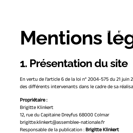
P
a
s
Mentions lé
s
Accueil
Votre députée
e
r
a
1. Présentation du site
u
c
o
En vertu de l’article 6 de la loi n° 2004-575 du 21 juin
n
des différents intervenants dans le cadre de sa réalisa
t
e
Propriétaire : 
Brigitte Klinkert
n
12, rue du Capitaine Dreyfus 68000 Colmar
u
brigitte.klinkert@assemblee-nationale.fr
Responsable de la publication : 
Brigitte Klinkert