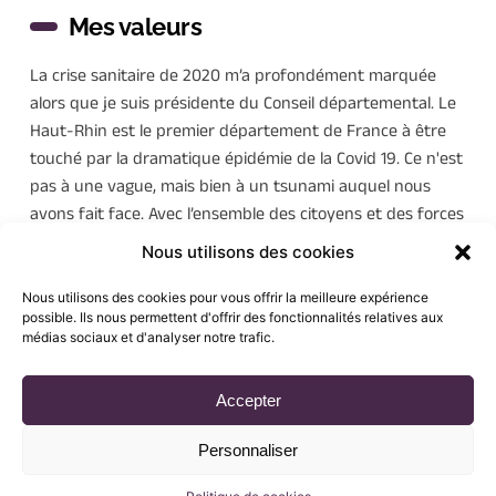
Mes valeurs
La crise sanitaire de 2020 m’a profondément marquée 
alors que je suis présidente du Conseil départemental. Le 
Haut-Rhin est le premier département de France à être 
touché par la dramatique épidémie de la Covid 19. Ce n'est 
pas à une vague, mais bien à un tsunami auquel nous 
avons fait face. Avec l’ensemble des citoyens et des forces 
vives du territoire, nous nous sommes engagés jour et 
Nous utilisons des cookies
nuit, jusqu’à l’épuisement, pour sauver le maximum de 
vies. 
Nous utilisons des cookies pour vous offrir la meilleure expérience
possible. Ils nous permettent d'offrir des fonctionnalités relatives aux
médias sociaux et d'analyser notre trafic.
Matériel de protection, masques, matériel médical, 
transfert de patients vers nos voisins frontaliers... une 
Accepter
incroyable chaîne de solidarité s’est mise en place. Ces 
jours interminables seront certainement parmi les plus 
Personnaliser
durs de ma vie, mais aussi des jours porteurs d’espoir face 
à l'immense générosité et toute l'humanité qui se sont 